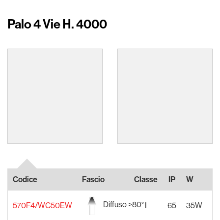
Palo 4 Vie H. 4000
Codice
Fascio
Classe
IP
W
Al
Diffuso >80°
570F4/WC50EW
I
65
35W
2