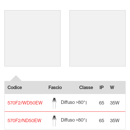
Codice
Fascio
Classe
IP
W
Al
Diffuso >80°
570F2/WD50EW
I
65
35W
2
Diffuso >80°
570F2/ND50EW
I
65
35W
2