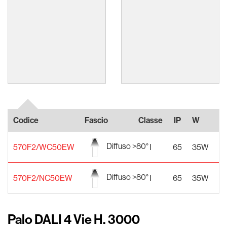
Codice
Fascio
Classe
IP
W
Al
Diffuso >80°
570F2/WC50EW
I
65
35W
2
Diffuso >80°
570F2/NC50EW
I
65
35W
2
Palo DALI 4 Vie H. 3000