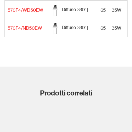
Diffuso >80°
570F4/WD50EW
I
65
35W
2
Diffuso >80°
570F4/ND50EW
I
65
35W
2
Prodotti correlati