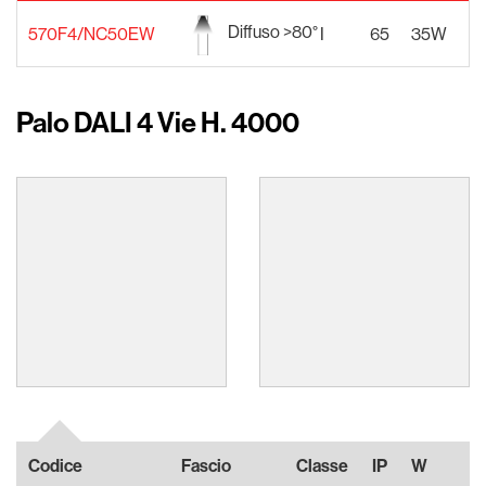
Diffuso >80°
570F4/NC50EW
I
65
35W
2
Palo DALI 4 Vie H. 4000
Codice
Fascio
Classe
IP
W
Al