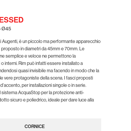
CESSED
io Ø45
sati Augenti, è un piccolo ma performante apparecchio
io, proposto in diametri da 45mm e 70mm. Le
zione semplice e veloce ne permettono la
o interni. Rim può infatti essere installato a
endendosi quasi invisibile ma facendo in modo che la
le vere protagoniste della scena. I fasci proposti
d'accento, per installazioni singole o in serie.
 il sistema AcquaStop per la protezione anti-
to sicuro e poliedrico, ideale per dare luce alla
CORNICE