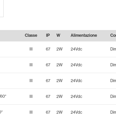
Classe
IP
W
Alimentazione
Con
III
67
2W
24Vdc
Di
III
67
2W
24Vdc
Di
III
67
2W
24Vdc
Di
/60°
III
67
2W
24Vdc
Di
0°
III
67
2W
24Vdc
Di