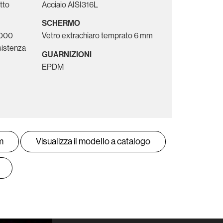
itto
Acciaio AISI316L
SCHERMO
6000
Vetro extrachiaro temprato 6 mm
sistenza
GUARNIZIONI
EPDM
m
Visualizza il modello a catalogo