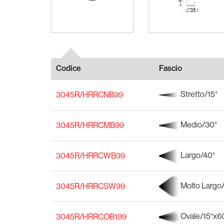
Codice
Fascio
Stretto/15°
3045R/HRRCNB99
Medio/30°
3045R/HRRCMB99
Largo/40°
3045R/HRRCWB99
Molto Largo
3045R/HRRCSW99
Ovale/15°x6
3045R/HRRCOB199