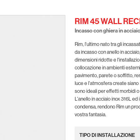
RIM 45 WALL RE
Incasso con ghiera in accia
Rim, l'ultimo nato tra gli incas
da incasso con anello in accia
dimensioni ridotte e l'installa
collocazione in ambienti esterni 
pavimento, parete o soffitto, r
luce e l'atmosfera create siano 
sono ideali per effetti morbidi o 
L'anello in acciaio inox 316L ed
condensa, rendono Rim un prodot
vostra fantasia.
TIPO DI INSTALLAZIONE